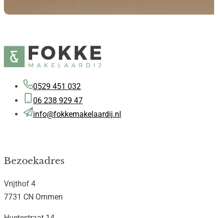
0529 451 032
06 238 929 47
info@fokkemakelaardij.nl
Bezoekadres
Vrijthof 4
7731 CN Ommen
Huetestraat 14