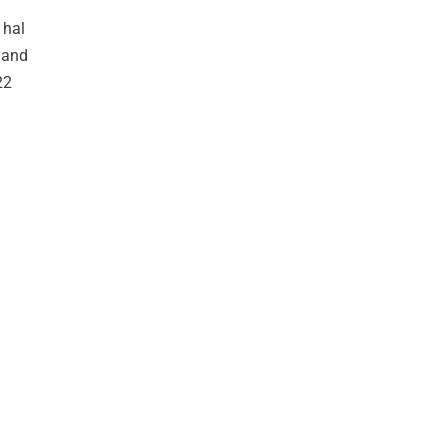
 hal
aand
22