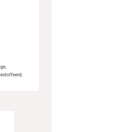
age,
Gestoffeerd,