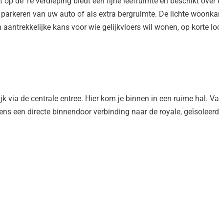
op de 1e verdieping biedt een fijne leefruimte en beschikt over
 parkeren van uw auto of als extra bergruimte. De lichte woonk
aantrekkelijke kans voor wie gelijkvloers wil wonen, op korte l
 via de centrale entree. Hier kom je binnen in een ruime hal. Vanu
ens een directe binnendoor verbinding naar de royale, geïsoleer