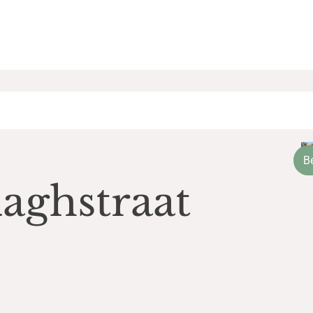
B
aghstraat