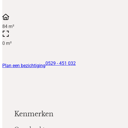
84 m²
0 m²
0529 - 451 032
Plan een bezichtiging
Kenmerken