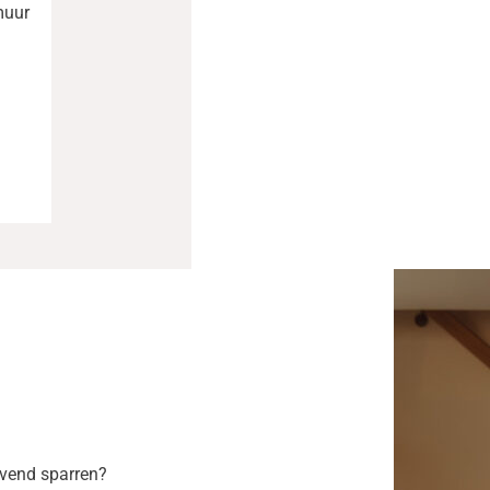
muur
ijvend sparren?