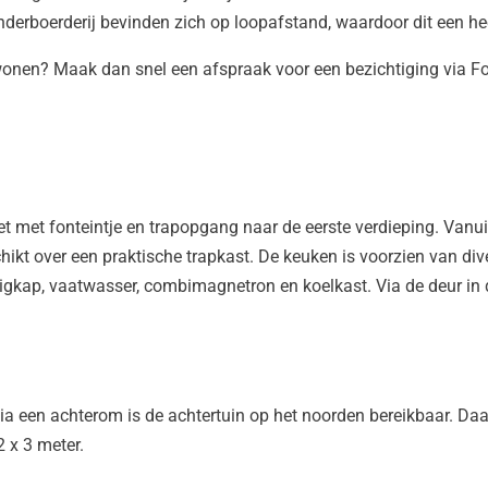
derboerderij bevinden zich op loopafstand, waardoor dit een heerl
l wonen? Maak dan snel een afspraak voor een bezichtiging via Fo
let met fonteintje en trapopgang naar de eerste verdieping. Vanuit
ikt over een praktische trapkast. De keuken is voorzien van di
igkap, vaatwasser, combimagnetron en koelkast. Via de deur in d
via een achterom is de achtertuin op het noorden bereikbaar. Daa
2 x 3 meter.